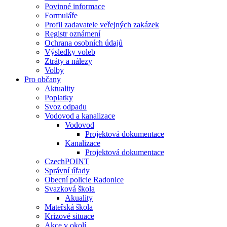
Povinné informace
Formuláře
Profil zadavatele veřejných zakázek
Registr oznámení
Ochrana osobních údajů
Výsledky voleb
Ztráty a nálezy
Volby
Pro občany
Aktuality
Poplatky
Svoz odpadu
Vodovod a kanalizace
Vodovod
Projektová dokumentace
Kanalizace
Projektová dokumentace
CzechPOINT
Správní úřady
Obecní policie Radonice
Svazková škola
Akuality
Mateřská škola
Krizové situace
Akce v okolí