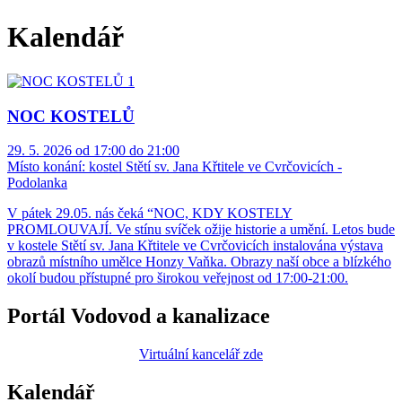
Kalendář
NOC KOSTELŮ
29. 5. 2026 od 17:00 do 21:00
Místo konání:
kostel Stětí sv. Jana Křtitele ve Cvrčovicích -
Podolanka
V pátek 29.05. nás čeká “NOC, KDY KOSTELY
PROMLOUVAJÍ. Ve stínu svíček ožije historie a umění. Letos bude
v kostele Stětí sv. Jana Křtitele ve Cvrčovicích instalována výstava
obrazů místního umělce Honzy Vaňka. Obrazy naší obce a blízkého
okolí budou přístupné pro širokou veřejnost od 17:00-21:00.
Portál Vodovod a kanalizace
Virtuální kancelář zde
Kalendář