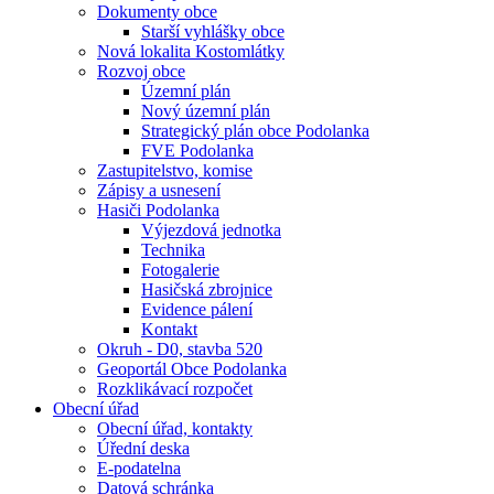
Dokumenty obce
Starší vyhlášky obce
Nová lokalita Kostomlátky
Rozvoj obce
Územní plán
Nový územní plán
Strategický plán obce Podolanka
FVE Podolanka
Zastupitelstvo, komise
Zápisy a usnesení
Hasiči Podolanka
Výjezdová jednotka
Technika
Fotogalerie
Hasičská zbrojnice
Evidence pálení
Kontakt
Okruh - D0, stavba 520
Geoportál Obce Podolanka
Rozklikávací rozpočet
Obecní úřad
Obecní úřad, kontakty
Úřední deska
E-podatelna
Datová schránka