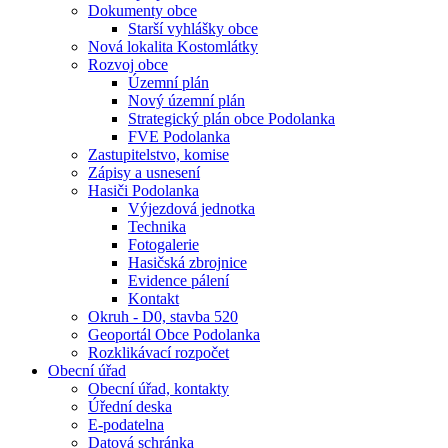
Dokumenty obce
Starší vyhlášky obce
Nová lokalita Kostomlátky
Rozvoj obce
Územní plán
Nový územní plán
Strategický plán obce Podolanka
FVE Podolanka
Zastupitelstvo, komise
Zápisy a usnesení
Hasiči Podolanka
Výjezdová jednotka
Technika
Fotogalerie
Hasičská zbrojnice
Evidence pálení
Kontakt
Okruh - D0, stavba 520
Geoportál Obce Podolanka
Rozklikávací rozpočet
Obecní úřad
Obecní úřad, kontakty
Úřední deska
E-podatelna
Datová schránka