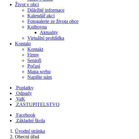
Život v obci
Důležité informace
Kalendář akcí
Fotogalerie ze života obce
Knihovna
Aktuality
Virtuální prohlídka
Kontakt
Kontakt
Firmy
Senioři
Počasí
Mapa webu
Napište nám
Poplatky
Odpady
VaK
ZASTUPITELSTVO
Facebook
Základní škola
Úvodní stránka
Obecní úřad