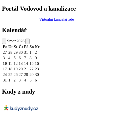
Portál Vodovod a kanalizace
Virtuální kancelář zde
Kalendář
Srpen
2026
Po
Út
St
Čt
Pá
So
Ne
27
28
29
30
31
1
2
3
4
5
6
7
8
9
10
11
12
13
14
15
16
17
18
19
20
21
22
23
24
25
26
27
28
29
30
31
1
2
3
4
5
6
Kudy z nudy