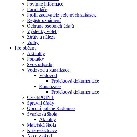
Povinné informace
Formuláře
Profil zadavatele veřejných zakázek
Registr oznámení
Ochrana osobních údajů
Výsledky voleb
Ztráty a nálezy
Volby
Pro občany
Aktuality
Poplatky
Svoz odpadu
Vodovod a kanalizace
Vodovod
Projektová dokumentace
Kanalizace
Projektová dokumentace
CzechPOINT
Správní úřady
Obecní policie Radonice
Svazková škola
Akuality
Mateřská škola
Krizové situace
Akce v okolí