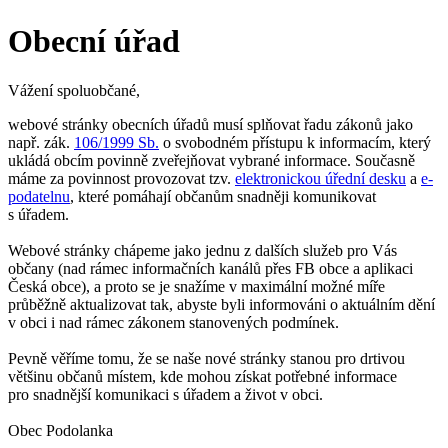
Obecní úřad
Vážení spoluobčané,
webové stránky obecních úřadů musí splňovat řadu zákonů jako
např. zák.
106/1999 Sb.
o svobodném přístupu k informacím, který
ukládá obcím povinně zveřejňovat vybrané informace. Současně
máme za povinnost provozovat tzv.
elektronickou úřední desku
a
e-
podatelnu
, které pomáhají občanům snadněji komunikovat
s úřadem.
Webové stránky chápeme jako jednu z dalších služeb pro Vás
občany (nad rámec informačních kanálů přes FB obce a aplikaci
Česká obce), a proto se je snažíme v maximální možné míře
průběžně aktualizovat tak, abyste byli informováni o aktuálním dění
v obci i nad rámec zákonem stanovených podmínek.
Pevně věříme tomu, že se naše nové stránky stanou pro drtivou
většinu občanů místem, kde mohou získat potřebné informace
pro snadnější komunikaci s úřadem a život v obci.
Obec Podolanka