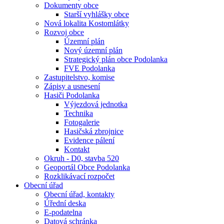
Dokumenty obce
Starší vyhlášky obce
Nová lokalita Kostomlátky
Rozvoj obce
Územní plán
Nový územní plán
Strategický plán obce Podolanka
FVE Podolanka
Zastupitelstvo, komise
Zápisy a usnesení
Hasiči Podolanka
Výjezdová jednotka
Technika
Fotogalerie
Hasičská zbrojnice
Evidence pálení
Kontakt
Okruh - D0, stavba 520
Geoportál Obce Podolanka
Rozklikávací rozpočet
Obecní úřad
Obecní úřad, kontakty
Úřední deska
E-podatelna
Datová schránka