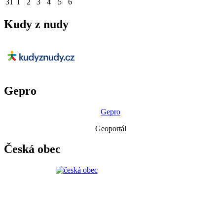
31
1
2
3
4
5
6
Kudy z nudy
Gepro
Gepro
Geoportál
Česká obec