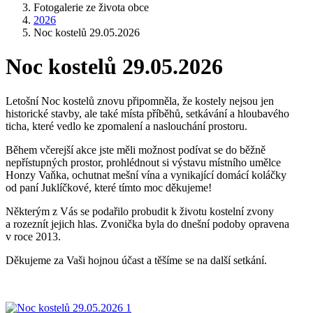
Fotogalerie ze života obce
2026
Noc kostelů 29.05.2026
Noc kostelů 29.05.2026
Letošní Noc kostelů znovu připomněla, že kostely nejsou jen
historické stavby, ale také místa příběhů, setkávání a hloubavého
ticha, které vedlo ke zpomalení a naslouchání prostoru.
Během včerejší akce jste měli možnost podívat se do běžně
nepřístupných prostor, prohlédnout si výstavu místního umělce
Honzy Vaňka, ochutnat mešní vína a vynikající domácí koláčky
od paní Juklíčkové, které tímto moc děkujeme!
Některým z Vás se podařilo probudit k životu kostelní zvony
a rozeznít jejich hlas. Zvonička byla do dnešní podoby opravena
v roce 2013.
Děkujeme za Vaši hojnou účast a těšíme se na další setkání.