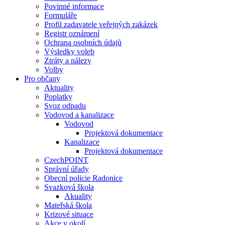
Povinné informace
Formuláře
Profil zadavatele veřejných zakázek
Registr oznámení
Ochrana osobních údajů
Výsledky voleb
Ztráty a nálezy
Volby
Pro občany
Aktuality
Poplatky
Svoz odpadu
Vodovod a kanalizace
Vodovod
Projektová dokumentace
Kanalizace
Projektová dokumentace
CzechPOINT
Správní úřady
Obecní policie Radonice
Svazková škola
Akuality
Mateřská škola
Krizové situace
Akce v okolí