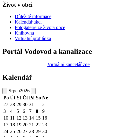
Život v obci
Důležité informace
Kalendář akcí
Fotogalerie ze života obce
Knihovna
Virtuální prohlídka
Portál Vodovod a kanalizace
Virtuální kancelář zde
Kalendář
Srpen
2026
Po
Út
St
Čt
Pá
So
Ne
27
28
29
30
31
1
2
3
4
5
6
7
8
9
10
11
12
13
14
15
16
17
18
19
20
21
22
23
24
25
26
27
28
29
30