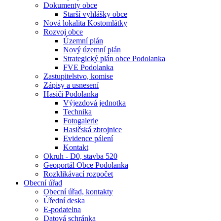
Dokumenty obce
Starší vyhlášky obce
Nová lokalita Kostomlátky
Rozvoj obce
Územní plán
Nový územní plán
Strategický plán obce Podolanka
FVE Podolanka
Zastupitelstvo, komise
Zápisy a usnesení
Hasiči Podolanka
Výjezdová jednotka
Technika
Fotogalerie
Hasičská zbrojnice
Evidence pálení
Kontakt
Okruh - D0, stavba 520
Geoportál Obce Podolanka
Rozklikávací rozpočet
Obecní úřad
Obecní úřad, kontakty
Úřední deska
E-podatelna
Datová schránka